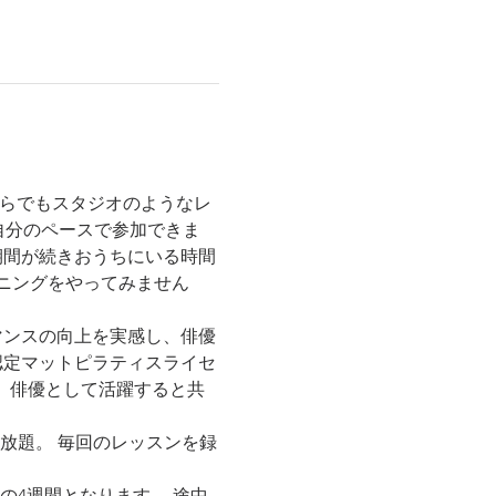
からでもスタジオのようなレ
自分のペースで参加できま
期間が続きおうちにいる時間
ニングをやってみません
マンスの向上を実感し、俳優
J認定マットピラティスライセ
 現在、俳優として活躍すると共
で受け放題。 毎回のレッスンを録
日の4週間となります。 途中