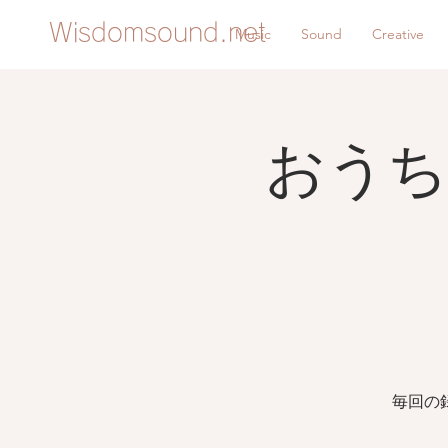
Wisdomsound.net
Music
Sound
Creative
おうち
毎回の