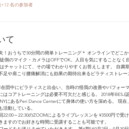
+12 名の参加者
いて
夫！おうちで30分間の簡単トレーニング＊ オンラインでどこ
生徒側のマイク・カメラはOFFでOK。人目を気にすることなく
みはチャットにて、その場でわかりやすくお答えします。 自粛
不足や肩こり腰痛解消にも効果の期待出来るピラティストレー
四季在団中にピラティスと出会い、当時の怪我の改善やパフォー
はコアトレーニングは必要不可欠だと感じる。 2018年BES
YにあるPeri Dance Centerにて身体の使い方を深める。
も活動している。 
22:00～22:30のZOOMによるライブレッスンを ¥3500円
きますのでお好きな時間に受講することも可能です。
スワードをお送りさせていただきます。 第6期は9月2日～9月30