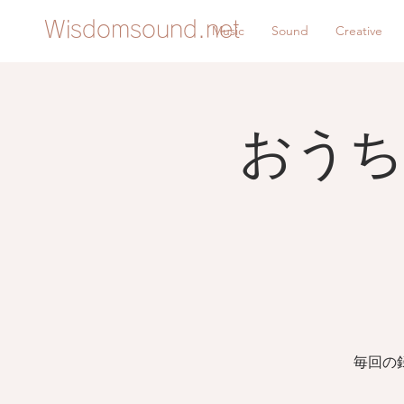
Wisdomsound.net
Music
Sound
Creative
おうち
毎回の