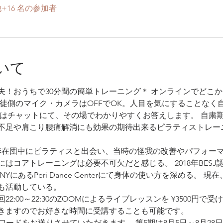
+16 名の参加者
いて
夫！おうちで30分間の簡単トレーニング＊ オンラインでどこ
生徒側のマイク・カメラはOFFでOK。人目を気にすることなく
みはチャットにて、その場でわかりやすくお答えします。 自粛
不足や肩こり腰痛解消にも効果の期待出来るピラティストレー
四季在団中にピラティスと出会い、当時の怪我の改善やパフォー
はコアトレーニングは必要不可欠だと感じる。 2018年BES
YにあるPeri Dance Centerにて身体の使い方を深める。
も活動している。 
22:00～22:30のZOOMによるライブレッスンを ¥3500円
きますのでお好きな時間に受講することも可能です。
スワードをお送りさせていただきます。 第5期は8月5日～8月28