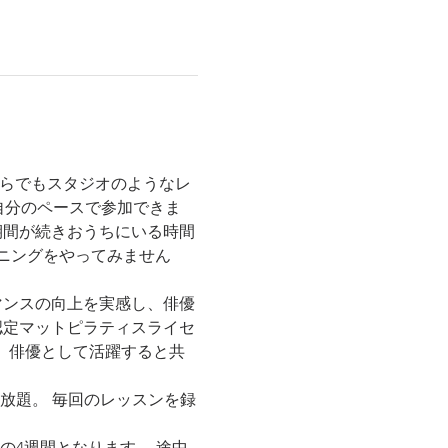
からでもスタジオのようなレ
自分のペースで参加できま
期間が続きおうちにいる時間
ニングをやってみません
マンスの向上を実感し、俳優
J認定マットピラティスライセ
 現在、俳優として活躍すると共
で受け放題。 毎回のレッスンを録
日の4週間となります。 途中