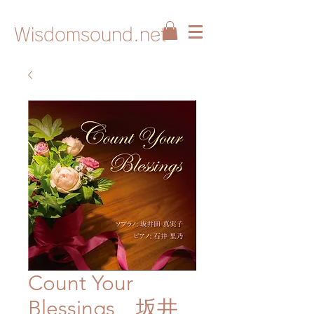
Wisdomsound.net
Count Your
Blessings 坂井