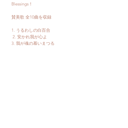
Blessings！
賛美歌 全10曲を収録
1. うるわしの白百合
2. 安かれ我が心よ
3. 我が魂の慕いまつる
4. 主に任せよ
5. 九十九の羊は
6. 主を待ち望む者は
7. 望みも消えゆくまでに
8. 雨を降りそそぎ
9. 春のあした
10. 目覚めよ我が魂